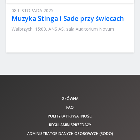
08 LISTOPADA 2025
Muzyka Stinga i Sade przy świecach
Wałbrzych, 15:00, ANS AS, sala Auditorium Novum
GŁÓWNA
FAQ
POLITYKA PRYWATNOŚCI
REGULAMIN SPRZEDAŻY
ADMINISTRATOR DANYCH OSOBOWYCH (RODO)