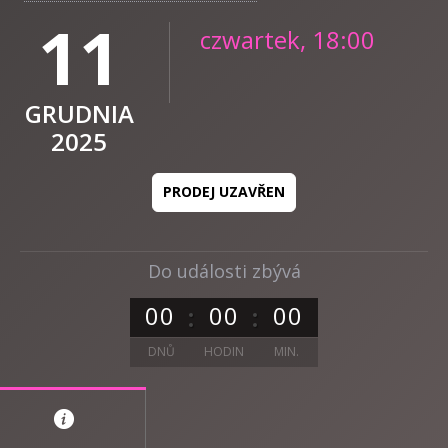
11
czwartek, 18:00
GRUDNIA
2025
PRODEJ UZAVŘEN
Do události zbývá
0
0
0
0
0
0
DNŮ
HODIN
MIN.