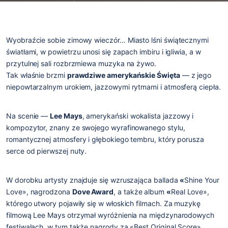
Wyobraźcie sobie zimowy wieczór… Miasto lśni świątecznymi
światłami, w powietrzu unosi się zapach imbiru i igliwia, a w
przytulnej sali rozbrzmiewa muzyka na żywo.
Tak właśnie brzmi
prawdziwe amerykańskie Święta
— z jego
niepowtarzalnym urokiem, jazzowymi rytmami i atmosferą ciepła.
Na scenie —
Lee Mays
, amerykański wokalista jazzowy i
kompozytor, znany ze swojego wyrafinowanego stylu,
romantycznej atmosfery i głębokiego tembru, który porusza
serce od pierwszej nuty.
W dorobku artysty znajduje się wzruszająca ballada
«
Shine Your
Love
», nagrodzona
Dove Award
, a także album
«
Real Love
»,
którego utwory pojawiły się w włoskich filmach. Za muzykę
filmową Lee Mays otrzymał wyróżnienia na międzynarodowych
festiwalach, w tym także nagrody za «Best Original Score».