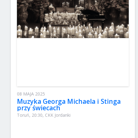
08 MAJA 2025
Muzyka Georga Michaela i Stinga
przy świecach
Toruń, 20:30, CKK Jordanki