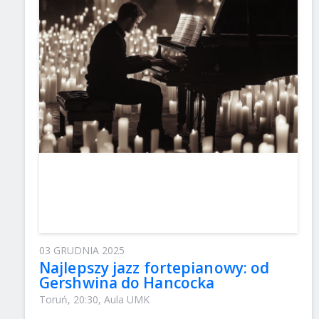
03 GRUDNIA 2025
Najlepszy jazz fortepianowy: od
Gershwina do Hancocka
Toruń, 20:30, Aula UMK