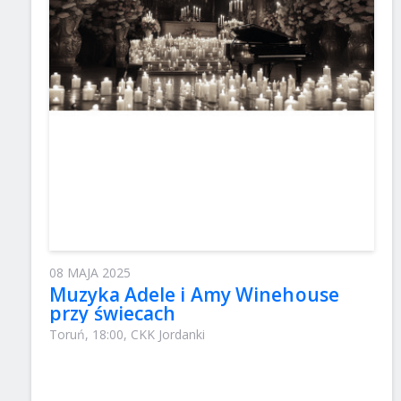
08 MAJA 2025
Muzyka Adele i Amy Winehouse
przy świecach
Toruń, 18:00, CKK Jordanki