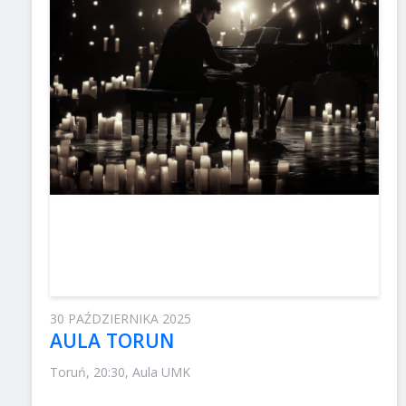
30 PAŹDZIERNIKA 2025
AULA TORUN
Toruń, 20:30, Aula UMK