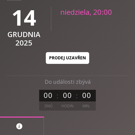
14
niedziela, 20:00
GRUDNIA
2025
PRODEJ UZAVŘEN
Do události zbývá
0
0
0
0
0
0
DNŮ
HODIN
MIN.