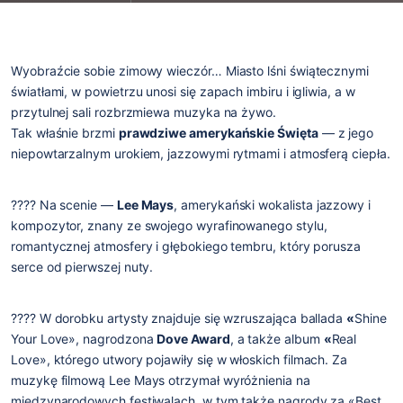
Wyobraźcie sobie zimowy wieczór… Miasto lśni świątecznymi
światłami, w powietrzu unosi się zapach imbiru i igliwia, a w
przytulnej sali rozbrzmiewa muzyka na żywo.
Tak właśnie brzmi
prawdziwe amerykańskie Święta
— z jego
niepowtarzalnym urokiem, jazzowymi rytmami i atmosferą ciepła.
???? Na scenie —
Lee Mays
, amerykański wokalista jazzowy i
kompozytor, znany ze swojego wyrafinowanego stylu,
romantycznej atmosfery i głębokiego tembru, który porusza
serce od pierwszej nuty.
???? W dorobku artysty znajduje się wzruszająca ballada
«
Shine
Your Love
», nagrodzona
Dove Award
, a także album
«
Real
Love
», którego utwory pojawiły się w włoskich filmach. Za
muzykę filmową Lee Mays otrzymał wyróżnienia na
międzynarodowych festiwalach, w tym także nagrody za «Best