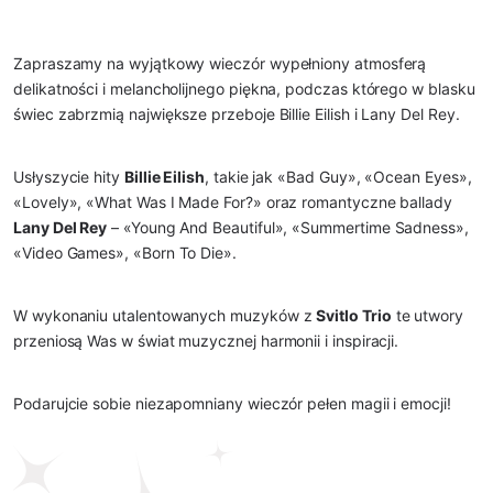
Zapraszamy na wyjątkowy wieczór wypełniony atmosferą
delikatności i melancholijnego piękna, podczas którego w blasku
świec zabrzmią największe przeboje Billie Eilish i Lany Del Rey.
Usłyszycie hity
Billie Eilish
, takie jak «Bad Guy», «Ocean Eyes»,
«Lovely», «What Was I Made For?» oraz romantyczne ballady
Lany Del Rey
– «Young And Beautiful», «Summertime Sadness»,
«Video Games», «Born To Die».
W wykonaniu utalentowanych muzyków z
Svitlo Trio
te utwory
przeniosą Was w świat muzycznej harmonii i inspiracji.
Podarujcie sobie niezapomniany wieczór pełen magii i emocji!