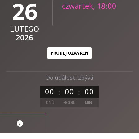
26
czwartek, 18:00
LUTEGO
2026
PRODEJ UZAVŘEN
Do události zbývá
0
0
0
0
0
0
DNŮ
HODIN
MIN.