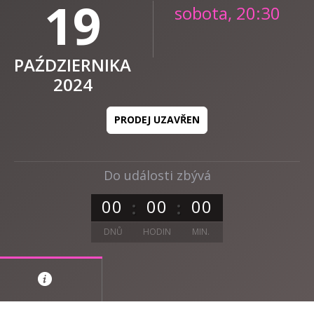
19
sobota, 20:30
PAŹDZIERNIKA
2024
PRODEJ UZAVŘEN
Do události zbývá
0
0
0
0
0
0
DNŮ
HODIN
MIN.