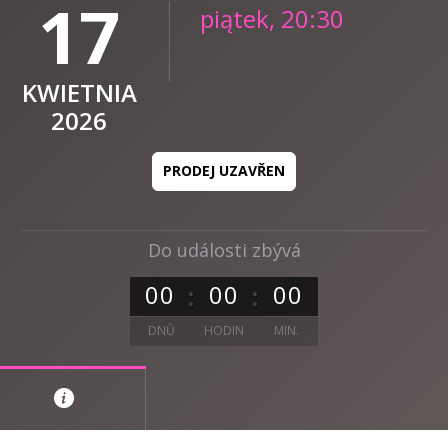
17
piątek, 20:30
KWIETNIA
2026
PRODEJ UZAVŘEN
Do události zbývá
0
0
0
0
0
0
DNŮ
HODIN
MIN.