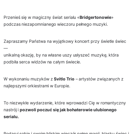
Przenieś się w magiczny świat serialu «
Bridgertonowie
»
podczas niezapomnianego wieczoru pełnego muzyki.
Zapraszamy Państwa na wyjątkowy koncert przy świetle świec
—
unikalną okazję, by na własne uszy usłyszeć muzykę, która
podbiła serca widzów na całym świecie.
W wykonaniu muzyków z
Svitlo Trio
– artystów związanych z
najlepszymi orkiestrami w Europie.
To niezwykłe wydarzenie, które wprowadzi Cię w romantyczny
nastrój i
pozwoli poczuć się jak bohaterowie ulubionego
serialu.
Podaruj sobie i swoim bliskim wieczór pełen magii, blasku świec i