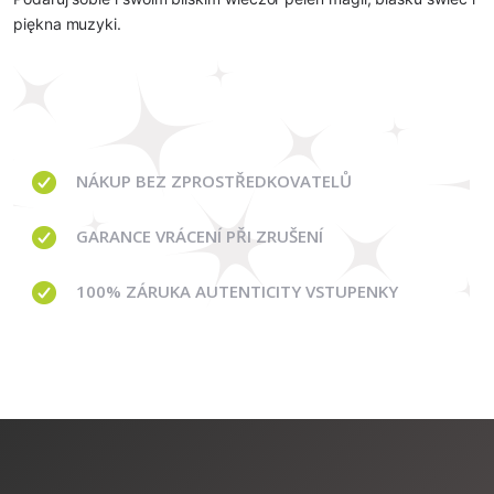
piękna muzyki.
NÁKUP BEZ ZPROSTŘEDKOVATELŮ
GARANCE
VRÁCENÍ PŘI ZRUŠENÍ
100% ZÁRUKA AUTENTICITY VSTUPENKY