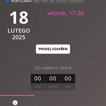
Warszawa
Sky Hall by Svitlo Concert
18
wtorek, 17:30
LUTEGO
2025
PRODEJ UZAVŘEN
Do události zbývá
0
0
0
0
0
0
DNŮ
HODIN
MIN.