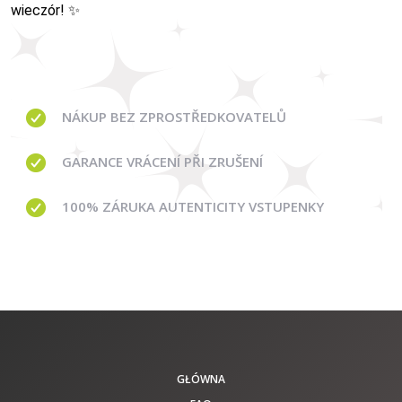
wieczór! ✨
NÁKUP BEZ ZPROSTŘEDKOVATELŮ
GARANCE
VRÁCENÍ PŘI ZRUŠENÍ
100% ZÁRUKA AUTENTICITY VSTUPENKY
GŁÓWNA