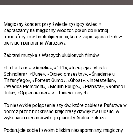
Magiczny koncert przy świetle tysięcy świec
✨
Zapraszamy na magiczny wieczór, pełen delikatnej
atmosfery i melancholijnego piękna, z zapierającą dech w
piersiach panoramą Warszawy.
Zabrzmi muzyka z Waszych ulubionych filmów:
«
La La Land
»
,
«
Amélie
»
,
«
1+1
»
,
«
Incepcja
»
,
«
Lista
Schindlera
»
,
«
Dune
»
,
«
Ojciec chrzestny
»
,
«
Śniadanie u
Tiffany’ego
»
,
«
Forrest Gump
»
,
«
Ghost
»
,
«
Interstellar
»
,
«
Władca Pierścieni
»
,
«
Moulin Rouge
»
,
«
Pianista
»
,
«
Romeo i
Julia
»
,
«
Oppenheimer
»
,
«
Titanic
»
i innych.
To niezwykłe połączenie stylów, które zabierze Państwa w
podróż przez bezkresne krajobrazy dźwięków i uczuć, w
wykonaniu niesamowitego pianisty Andria Pokaza.
Podarujcie sobie i swoim bliskim niezapomniany, magiczny