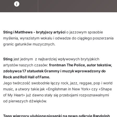
Sting i Matthews - brytyjscy artyści
 o jazzowym sposobie 
myślenia, wyrazistym wokalu i odwadze do ciągłego poszerzania 
granic gatunków muzycznych.
Sting
 jest jednym  z najbardziej wpływowych brytyjskich 
artystów naszych czasów: 
frontman The Police, autor tekstów, 
zdobywca 17 statuetek Grammy i muzyk wprowadzony do 
Rock and Roll Hall of Fame.
Jego twórczość swobodnie łączy rock, jazz, reggae, pop i world 
music, a utwory takie jak «Englishman in New York» czy «Shape 
of My Heart» już dawno stały się przebojami rozpoznawalnymi 
od pierwszych dźwięków.
Tego wieczoru ulubione piosenki na nowo odkryje Randolph 