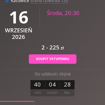
Katowice
Scena Gliwicka 120
16
Środa, 20:30
WRZESIEŃ
2026
2 - 225
zł
KOUPIT VSTUPENKU
Do události zbývá
4
0
0
4
2
8
DNŮ
HODINY
MIN.