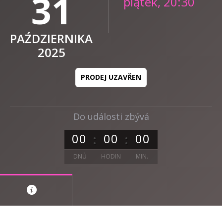
31
piątek, 20:30
PAŹDZIERNIKA
2025
PRODEJ UZAVŘEN
Do události zbývá
0
0
0
0
0
0
DNŮ
HODIN
MIN.