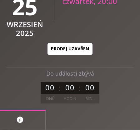
25
czwartek, 20:00
WRZESIEŃ
2025
PRODEJ UZAVŘEN
Do události zbývá
0
0
0
0
0
0
DNŮ
HODIN
MIN.