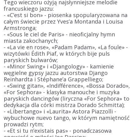
Tego wieczoru ożyją najsłynniejsze melodie
francuskiego jazzu:
- «C’est si bon» - piosenka spopularyzowana na
całym świecie przez
Yves’a Montanda
i
Louisa
Armstronga
;
- «Sous le ciel de Paris» -
nieoficjalny hymn
miasta zakochanych
;
- «La vie en rose», «Padam Padam», «La foule» -
wizytówki
Édith Piaf
, w których bije
puls
paryskich bulwarów
;
- «Minor Swing» i «Djangology» - kamienie
węgielne gypsy jazzu autorstwa
Django
Reinhardta
i
Stéphane’a Grappelliego
;
- «Swing gitan», «Indifférence», «Bossa Dorado»,
«For Sephora» - klasyka
manouche
i muzyka
paryskich dancingów (liryczna «For Sephora» to
dedykacja dla córki mistrza
Dorado Schmitta
);
- «Libertango» i «Laurita»
Astora Piazzolli
-
wybuchowe
nuevo tango
, w którym namiętność
prowadzi rytm;
- «Et si tu n’existais pas» - ponadczasowa