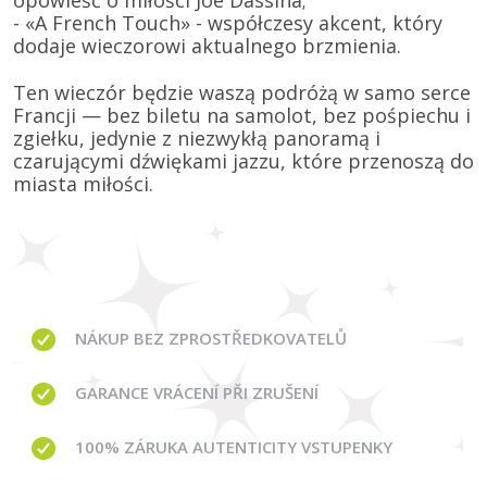
opowieść o miłości
Joe Dassina
;
-
«A French Touch»
- współczesy akcent, który
dodaje wieczorowi aktualnego brzmienia.
Ten wieczór będzie waszą podróżą w samo serce
Francji
— bez biletu na samolot, bez pośpiechu i
zgiełku, jedynie z niezwykłą panoramą i
czarującymi dźwiękami jazzu, które przenoszą do
miasta miłości.
NÁKUP BEZ ZPROSTŘEDKOVATELŮ
GARANCE
VRÁCENÍ PŘI ZRUŠENÍ
100% ZÁRUKA AUTENTICITY VSTUPENKY