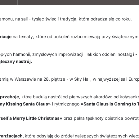
onu, na sali - tysiąc świec i tradycja, która odradza się co roku.
riacje
na tematy, które od pokoleń rozbrzmiewają przy świątecznym 
epłych harmonii, zmysłowych improwizacji i lekkich odcieni nostalgii 
teczny nastrój.
mią w Warszawie na 28. piętrze - w Sky Hall, w najwyższej sali Euro
 przeboje
, które budują nastrój od pierwszych akordów: od kołysan
y Kissing Santa Claus»
i rytmicznego
«Santa Claus Is Coming to
self a Merry Little Christmas»
oraz pełna tęsknoty obietnica powro
ranżacjach
, które odsyłają do źródeł najlepszych świątecznych wi