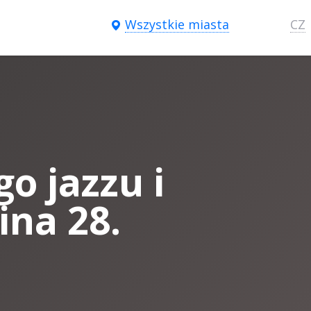
Wszystkie miasta
CZ
o jazzu i
ina 28.