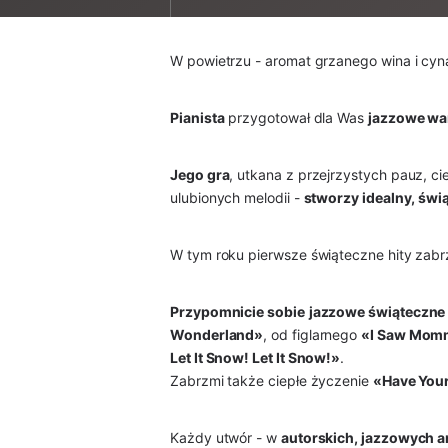
W powietrzu - aromat grzanego wina i cynam
Pianista
przygotował dla Was
jazzowe wa
Jego gra
, utkana z przejrzystych pauz, ci
ulubionych melodii -
stworzy idealny, świą
W tym roku pierwsze świąteczne hity zabrz
Przypomnicie sobie
jazzowe świąteczne
Wonderland»
, od figlarnego
«I Saw Momm
Let It Snow! Let It Snow!»
.
Zabrzmi także ciepłe życzenie
«Have Your
Każdy utwór - w
autorskich, jazzowych a