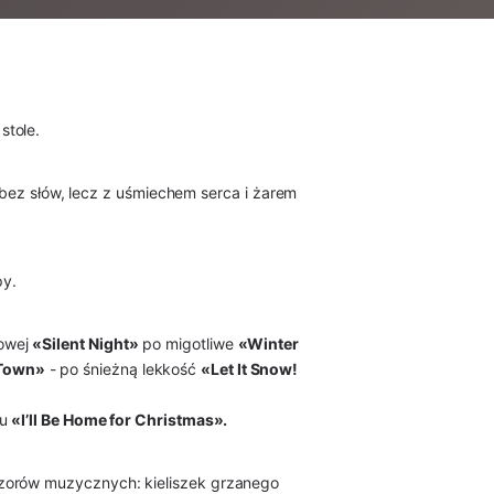
stole.
- bez słów, lecz z uśmiechem serca i żarem
py.
kowej
«Silent Night»
po migotliwe
«Winter
 Town»
- po śnieżną lekkość
«Let It Snow!
tu
«I’ll Be Home for Christmas».
eczorów muzycznych: kieliszek grzanego