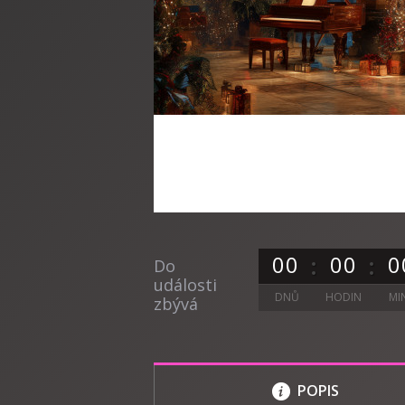
0
0
0
0
0
Do
události
DNŮ
HODIN
MI
zbývá
POPIS