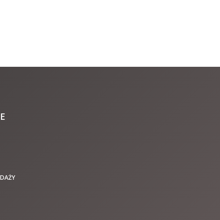
E
EDAŻY