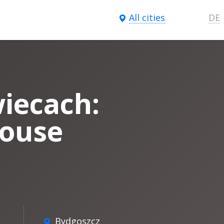
All cities
DE
wiecach:
ouse
Bydgoszcz