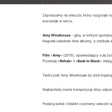
Zapraszamy na wieczór, który rozgrzeje na
pozostaje w sercu.
Amy Winehouse
- głos, w którym spotyka
Nagrała zaledwie dwa albumy, a zdobyła
Film
«
Amy
» (2015), opowiadający o jej ży
Przeboje «
Rehab
»
i
«
Back to Black
» obieg
Twórczość Amy Winehouse do dziś inspiruje 
Najbardziej znane kompozycje Amy usłyszy
Podaruj sobie i bliskim czarowny wieczór w