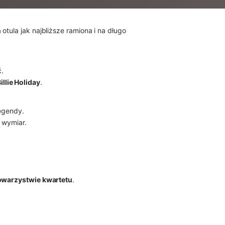
tula jak najbliższe ramiona i na długo
.
illie Holiday
.
legendy.
y wymiar.
owarzystwie kwartetu
.