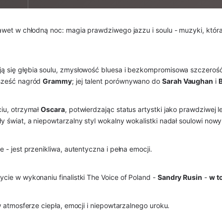
wet w chłodną noc: magia prawdziwego jazzu i soulu - muzyki, która o
ją się głębia soulu, zmysłowość bluesa i bezkompromisowa szczerość
 sześć nagród
Grammy
; jej talent porównywano do
Sarah Vaughan
i
B
ciu, otrzymał
Oscara
, potwierdzając status artystki jako prawdziwej 
ły świat, a niepowtarzalny styl wokalny wokalistki nadał soulowi now
- jest przenikliwa, autentyczna i pełna emocji.
cie w wykonaniu finalistki
The Voice of Poland
-
Sandry Rusin
-
w t
 atmosferze ciepła, emocji i niepowtarzalnego uroku.