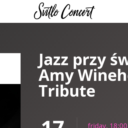
Jazz przy ś
Amy Wineh
Tribute
17
friday, 18:00