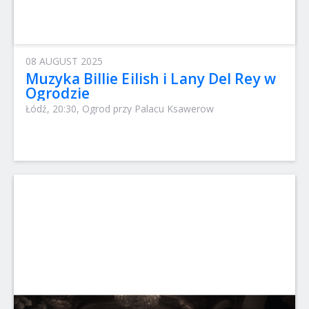
08 AUGUST 2025
Muzyka Billie Eilish i Lany Del Rey w
Ogrodzie
Łódź, 20:30, Ogrod przy Palacu Ksawerow