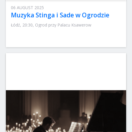
06 AUGUST 2025
Muzyka Stinga i Sade w Ogrodzie
Łódź, 20:30, Ogrod przy Palacu Ksawerow