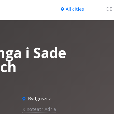
All cities
DE
nga i Sade
ach
Bydgoszcz
Kinoteatr Adria