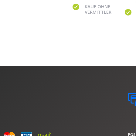
KAUF OHNE
VERMITTLER
POS