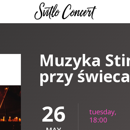
Muzyka Sti
przy świec
26
tuesday,
18:00
MAY