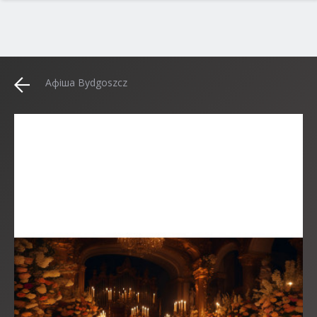
Афіша Bydgoszcz