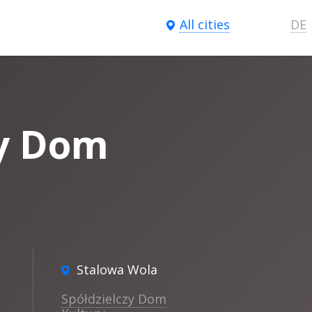
All cities
DE
zy Dom
Stalowa Wola
Spółdzielczy Dom