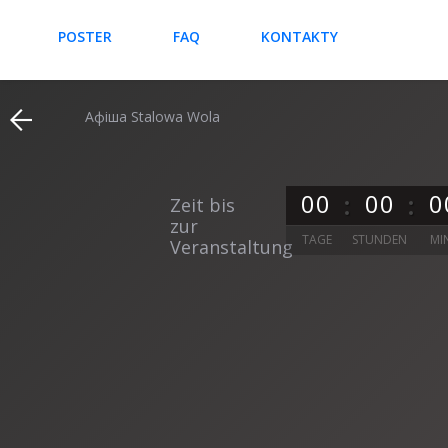
POSTER
FAQ
KONTAKTY
Афіша Stalowa Wola
0
0
0
0
0
Zeit bis
zur
TAGE
STUNDEN
MI
Veranstaltung