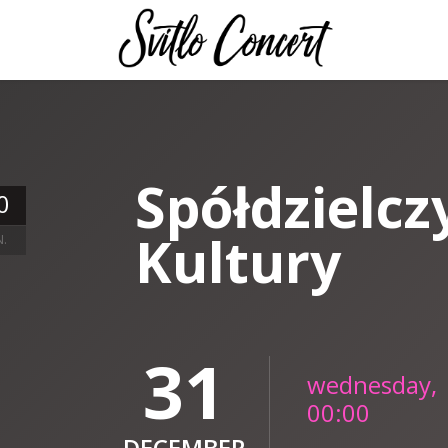
Spółdzielc
0
Kultury
N.
31
wednesday,
00:00
DECEMBER