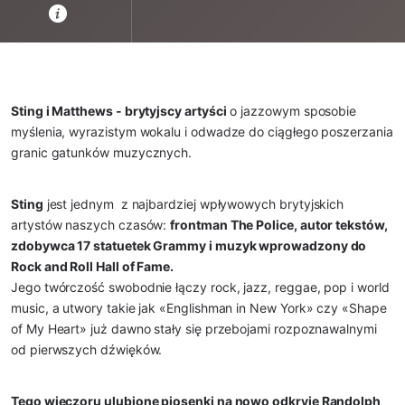
Sting i Matthews - brytyjscy artyści
 o jazzowym sposobie 
myślenia, wyrazistym wokalu i odwadze do ciągłego poszerzania 
granic gatunków muzycznych.
Sting
 jest jednym  z najbardziej wpływowych brytyjskich 
artystów naszych czasów: 
frontman The Police, autor tekstów, 
zdobywca 17 statuetek Grammy i muzyk wprowadzony do 
Rock and Roll Hall of Fame.
Jego twórczość swobodnie łączy rock, jazz, reggae, pop i world 
music, a utwory takie jak «Englishman in New York» czy «Shape 
of My Heart» już dawno stały się przebojami rozpoznawalnymi 
od pierwszych dźwięków.
Tego wieczoru ulubione piosenki na nowo odkryje Randolph 