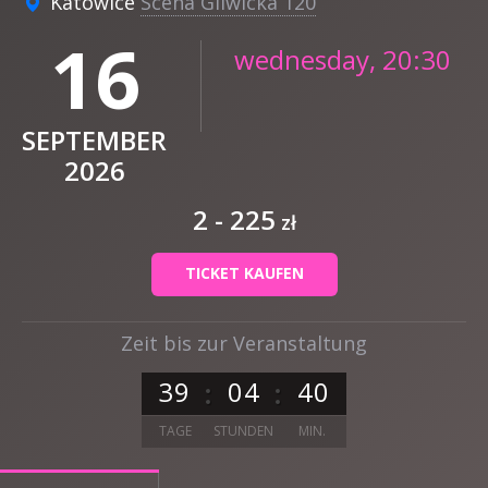
Katowice
Scena Gliwicka 120
16
wednesday, 20:30
SEPTEMBER
2026
2 - 225
zł
TICKET KAUFEN
Zeit bis zur Veranstaltung
3
9
0
4
4
0
TAGE
STUNDEN
MIN.