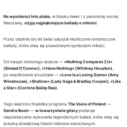
Na wysokości lotu ptaka
, w blasku świec i z panoramą nocnej
Warszawy,
ożyją najpiękniejsze ballady o miłości
.
Przez ostatnie sto lat świat usłyszał niezliczone romantyczne
ballady, które stały się prawdziwymi symbolami miłości.
Od klasyki minionego stulecia —
«Nothing Compares 2 U»
(Sinéad O’Connor), «I Have Nothing» (Whitney Houston)
,
po współczesne arcydzieła —
«Love Is a Losing Game» (Amy
Winehouse), «Shallow» (Lady Gaga & Bradley Cooper), «Like
a Star» (Corinne Bailey Rae)
.
Tego wieczoru finalistka programu
The Voice of Poland
—
Sandra Rusin
—
w towarzystwie gitary
podaruje
niepowtarzalne wykonania legendarnych ballad, które stały się
ścieżką dźwiękową historii milionów zakochanych.