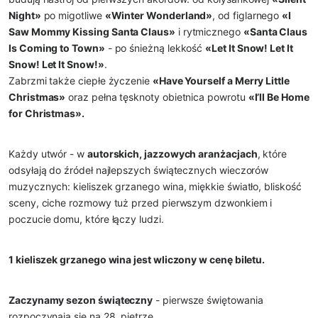
Night»
po migotliwe
«Winter Wonderland»
, od figlarnego
«I
Saw Mommy Kissing Santa Claus»
i rytmicznego
«Santa Claus
Is Coming to Town»
- po śnieżną lekkość
«Let It Snow! Let It
Snow! Let It Snow!»
.
Zabrzmi także ciepłe życzenie
«Have Yourself a Merry Little
Christmas»
oraz pełna tęsknoty obietnica powrotu
«I’ll Be Home
for Christmas».
Każdy utwór - w
autorskich, jazzowych aranżacjach
, które
odsyłają do źródeł najlepszych świątecznych wieczorów
muzycznych: kieliszek grzanego wina, miękkie światło, bliskość
sceny, ciche rozmowy tuż przed pierwszym dzwonkiem i
poczucie domu, które łączy ludzi.
1 kieliszek grzanego wina jest wliczony w cenę biletu.
Zaczynamy sezon świąteczny
- pierwsze świętowania
rozpoczynają się na 28. piętrze.