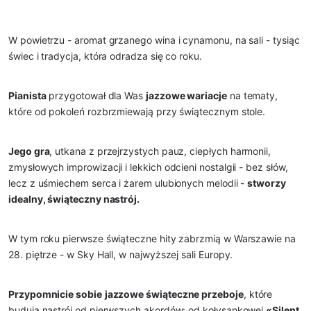
W powietrzu - aromat grzanego wina i cynamonu, na sali - tysiąc
świec i tradycja, która odradza się co roku.
Pianista
przygotował dla Was
jazzowe wariacje
na tematy,
które od pokoleń rozbrzmiewają przy świątecznym stole.
Jego gra
, utkana z przejrzystych pauz, ciepłych harmonii,
zmysłowych improwizacji i lekkich odcieni nostalgii - bez słów,
lecz z uśmiechem serca i żarem ulubionych melodii -
stworzy
idealny, świąteczny nastrój.
W tym roku pierwsze świąteczne hity zabrzmią w Warszawie na
28. piętrze - w Sky Hall, w najwyższej sali Europy.
Przypomnicie sobie
jazzowe świąteczne przeboje
, które
budują nastrój od pierwszych akordów: od kołysankowej
«Silent