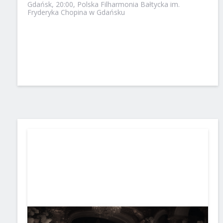
Gdańsk, 20:00, Polska Filharmonia Bałtycka im.
Fryderyka Chopina w Gdańsku