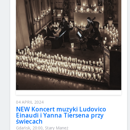
04 APRIL 2024
NEW Koncert muzyki Ludovico
Einaudi i Yanna Tiersena przy
świecach
Gdańsk, 20:00, Stary Maneż