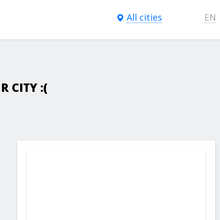
All cities
EN
 CITY :(