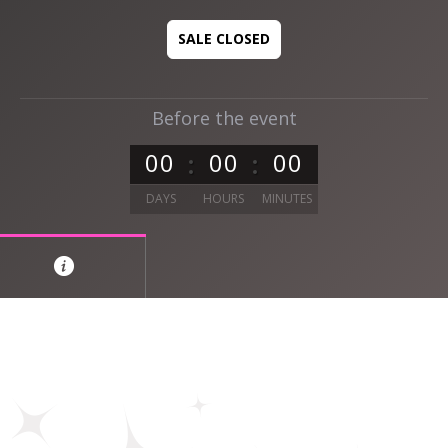
SALE CLOSED
Before the event
0
0
0
0
0
0
DAYS
HOURS
MINUTES