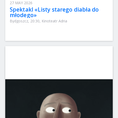
27 MAY 2026
Spektakl «Listy starego diabła do
młodego»
Bydgoszcz, 20:30, Kinoteatr Adria