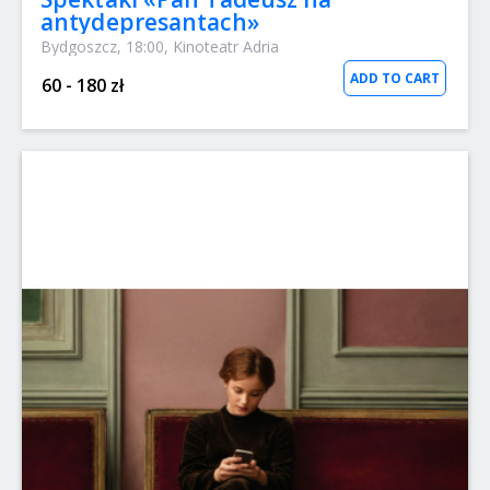
antydepresantach»
Bydgoszcz, 18:00, Kinoteatr Adria
ADD TO CART
60 - 180 zł