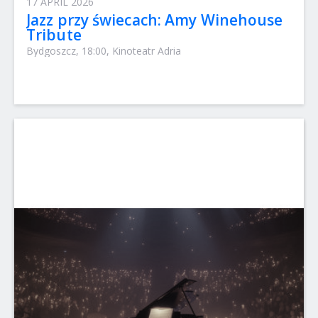
17 APRIL 2026
Jazz przy świecach: Amy Winehouse
Tribute
Bydgoszcz, 18:00, Kinoteatr Adria