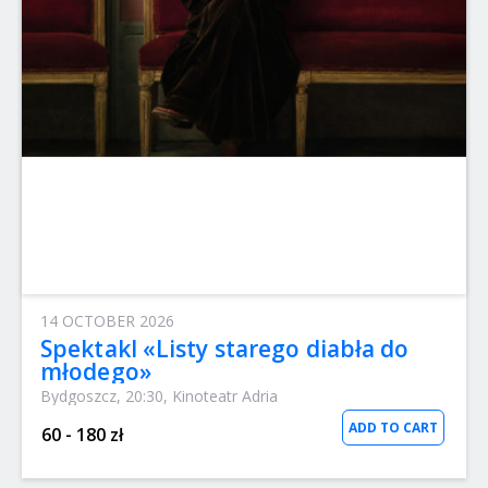
14 OCTOBER 2026
Spektakl «Listy starego diabła do
młodego»
Bydgoszcz, 20:30, Kinoteatr Adria
ADD TO CART
60 - 180 zł