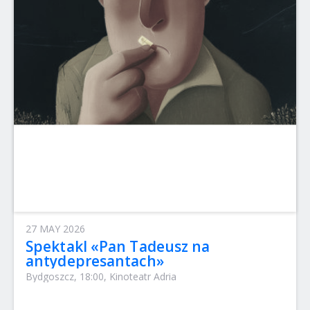
27 MAY 2026
Spektakl «Pan Tadeusz na
antydepresantach»
Bydgoszcz, 18:00, Kinoteatr Adria