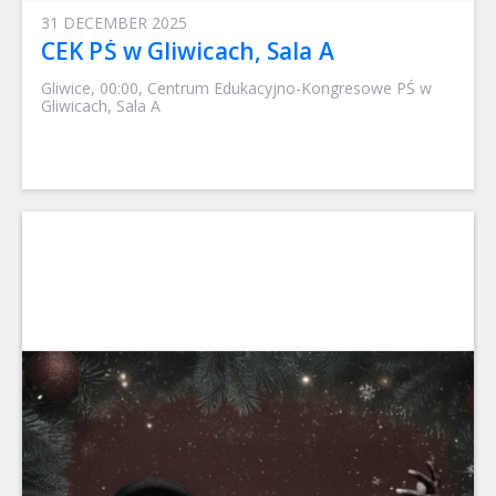
31 DECEMBER 2025
CEK PŚ w Gliwicach, Sala A
Gliwice, 00:00, Centrum Edukacyjno-Kongresowe PŚ w
Gliwicach, Sala A