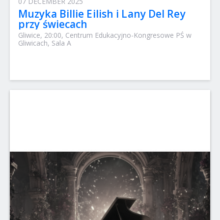
07 DECEMBER 2025
Muzyka Billie Eilish i Lany Del Rey
przy świecach
Gliwice, 20:00, Centrum Edukacyjno-Kongresowe PŚ w
Gliwicach, Sala A