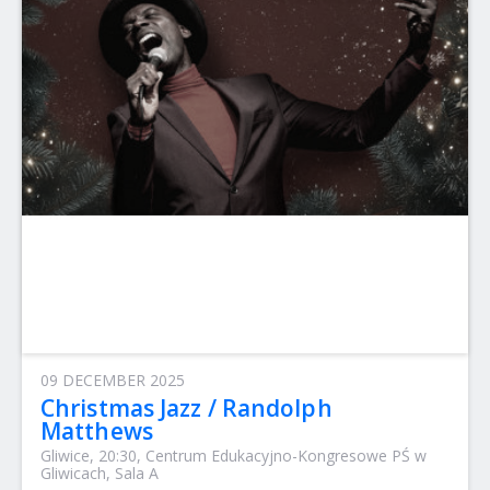
09 DECEMBER 2025
Christmas Jazz / Randolph
Matthews
Gliwice, 20:30, Centrum Edukacyjno-Kongresowe PŚ w
Gliwicach, Sala A