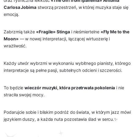
oraz rytmiczna lekkość
«The Girl from Ipanema» Antônia
Carlosa Jobima
stworzą przestrzeń, w której muzyka staje się
emocją.
Zabrzmią także
«Fragile» Stinga
i nieśmiertelne
«Fly Me to the
Moon»
— w nowej interpretacji, łączącej wirtuozerię i
wrażliwość.
Każdy utwór wybrzmi w wykonaniu wybitnego pianisty, którego
interpretacje są pełne pasji, subtelnych odcieni i szczerości.
To będzie
wieczór muzyki, która przetrwała pokolenia
i nie
straciła swojej mocy.
Podarujcie sobie i bliskim podróż do świata, w którym jazz mówi
językiem duszy, a każda nuta pozostawia ślad w sercu.✨