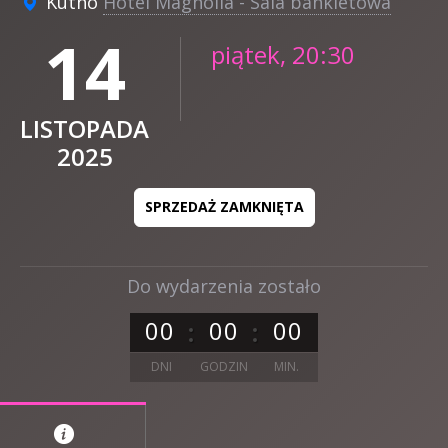
Kutno
Hotel Magnolia - Sala bankietowa
14
piątek, 20:30
LISTOPADA
2025
SPRZEDAŻ ZAMKNIĘTA
Do wydarzenia zostało
0
0
0
0
0
0
DNI
GODZIN
MIN.