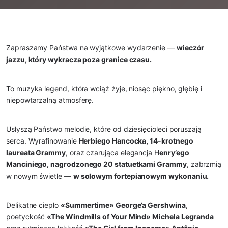
Zapraszamy Państwa na wyjątkowe wydarzenie —
wieczór
jazzu, który wykracza poza granice czasu.
To muzyka legend, która wciąż żyje, niosąc piękno, głębię i
niepowtarzalną atmosferę.
Usłyszą Państwo melodie, które od dziesięcioleci poruszają
serca. Wyrafinowanie
Herbiego Hancocka, 14-krotnego
laureata Grammy
, oraz czarująca elegancja H
enry’ego
Manciniego, nagrodzonego 20 statuetkami Grammy
, zabrzmią
w nowym świetle —
w solowym fortepianowym wykonaniu.
Delikatne ciepło
«Summertime» George’a Gershwina
,
poetyckość
«The Windmills of Your Mind» Michela Legranda