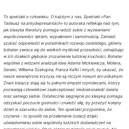
To spektakl o człowieku. O każdym z nas.
Spektakl «Pan
Tadeusz na antydepresantach» to autorska refleksja nad tym,
jak klasyka literatury pomaga radzić sobie z wyzwaniami
współczesności: lękiem, wypaleniem i samotnością. Zamiast
szukać odpowiedzi w poradnikach rozwoju osobistego, główny
bohater zwraca się do wielkich myślicieli przeszłości, odnajdując
w ich dziełach głębokie zrozumienie ludzkiej kruchości. Bohater
wspólnie z widzami analizuje idee Adama Mickiewicza, Moliera,
Seneki, Williama Szekspira, Franza Kafki i innych, by ukazać, że
nasze wewnętrzne kryzysy nie są niczym nowym ani unikalnym.
Znani klasycy stają się tu pełnymi empatii rozmówcami, którzy
pozwalają człowiekowi zaakceptować niedoskonałość świata
oraz samego siebie. Ostatecznie sięgnięcie po klasykę pomaga
odzyskać poczucie godności i znaleźć siłę, by przeżyć kolejny
dzień w szacunku do siebie. Ten spektakl przypomina, że
czytanie - to sposób na przełamanie izolacji dzięki
uświadomieniu sobie wspólnoty ludzkich doświadczeń na