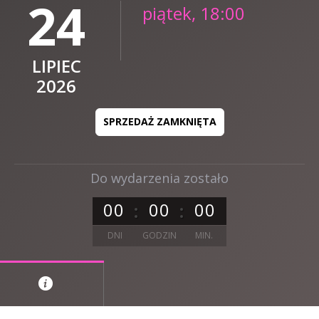
24
piątek, 18:00
LIPIEC
2026
SPRZEDAŻ ZAMKNIĘTA
Do wydarzenia zostało
0
0
0
0
0
0
DNI
GODZIN
MIN.