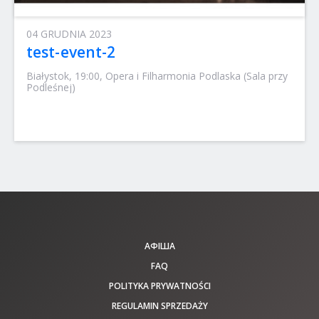
04 GRUDNIA 2023
test-event-2
Białystok, 19:00, Opera i Filharmonia Podlaska (Sala przy
Podleśnej)
АФІША
FAQ
POLITYKA PRYWATNOŚCI
REGULAMIN SPRZEDAŻY