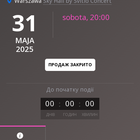
Warszawa
Sky Hall by Svitlo Concert
31
sobota, 20:00
MAJA
2025
ПРОДАЖ ЗАКРИТО
До початку події
0
0
0
0
0
0
ДНІВ
ГОДИН
ХВИЛИН