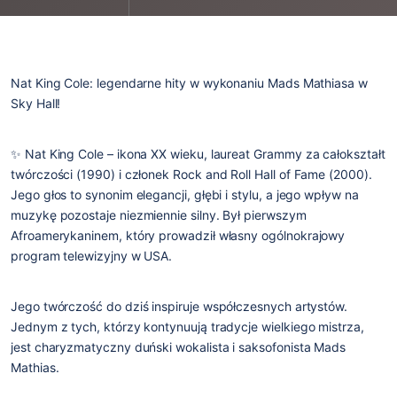
Nat King Cole: legendarne hity w wykonaniu Mads Mathiasa w 
Sky Hall! 
✨ 
Nat King Cole
 – ikona XX wieku, laureat 
Grammy za całokształt 
twórczości (1990)
 i członek 
Rock and Roll Hall of Fame (2000)
. 
Jego 
głos to synonim elegancji, głębi i stylu
, a jego wpływ na 
muzykę pozostaje niezmiennie silny. Był pierwszym 
Afroamerykaninem, który prowadził własny 
ogólnokrajowy 
program telewizyjny w USA
.
Jego twórczość do dziś inspiruje współczesnych artystów. 
Jednym z tych, którzy kontynuują 
tradycje wielkiego mistrza
, 
jest 
charyzmatyczny duński wokalista i saksofonista Mads 
Mathias
.