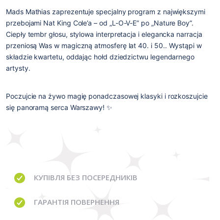
Mads Mathias zaprezentuje specjalny program z największymi 
przebojami Nat King Cole’a
 – od 
„L-O-V-E” po „Nature Boy”
. 
Ciepły tembr głosu, stylowa interpretacja i elegancka narracja
przeniosą Was w magiczną atmosferę lat 
40. i 50.
. Wystąpi w 
składzie kwartetu, oddając hołd dziedzictwu legendarnego 
artysty.
Poczujcie na żywo magię ponadczasowej klasyki i rozkoszujcie 
się panoramą serca Warszawy!
 ✨
КУПІВЛЯ
БЕЗ ПОСЕРЕДНИКІВ
ГАРАНТІЯ
ПОВЕРНЕННЯ