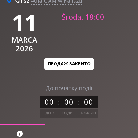
Kalisz
Aula UAM w Kaliszu
11
Środa, 18:00
MARCA
2026
ПРОДАЖ ЗАКРИТО
До початку події
0
0
0
0
0
0
ДНІВ
ГОДИН
ХВИЛИН