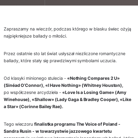
Zapraszamy na wieczór, podczas którego w blasku świec ożyją
najpiękniejsze ballady o miłości.
Przez ostatnie sto lat świat usłyszał niezliczone romantyczne
ballady, które stały się prawdziwymi symbolami uczucia.
Od klasyki minionego stulecia -
«Nothing Compares 2 U»
(Sinéad O’Connor), «I Have Nothing» (Whitney Houston),
po współczesne arcydzieła -
«Love Is a Losing Game» (Amy
Winehouse), «Shallow» (Lady Gaga & Bradley Cooper), «Like
a Star» (Corinne Bailey Rae).
Tego wieczoru
finalistka programu The Voice of Poland -
Sandra Rusin - w towarzystwie jazzowego kwartetu