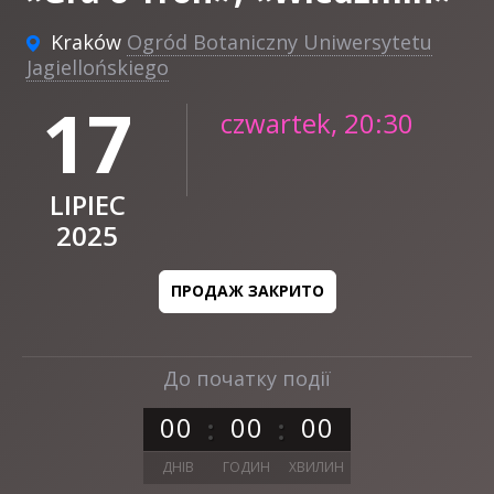
Kraków
Ogród Botaniczny Uniwersytetu
Jagiellońskiego
17
czwartek, 20:30
LIPIEC
2025
ПРОДАЖ ЗАКРИТО
До початку події
0
0
0
0
0
0
ДНІВ
ГОДИН
ХВИЛИН