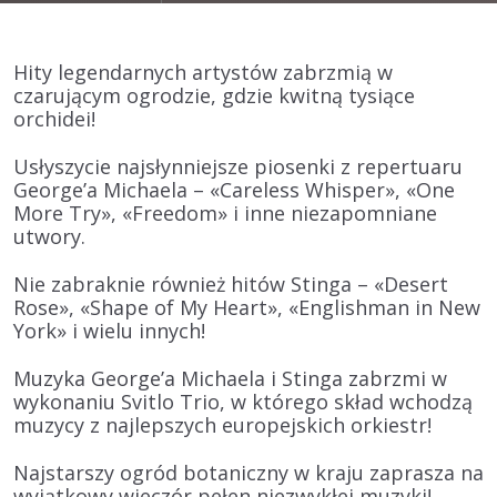
Hity legendarnych artystów zabrzmią w
czarującym ogrodzie, gdzie kwitną tysiące
orchidei!
Usłyszycie najsłynniejsze piosenki z repertuaru
George’a Michaela
–
«Careless Whisper», «One
More Try», «Freedom»
i inne niezapomniane
utwory.
Nie zabraknie również hitów
Stinga
–
«Desert
Rose», «Shape of My Heart», «Englishman in New
York»
i wielu innych!
Muzyka George’a Michaela i Stinga zabrzmi w
wykonaniu
Svitlo Trio
, w którego skład wchodzą
muzycy z najlepszych europejskich orkiestr!
Najstarszy ogród botaniczny w kraju zaprasza na
wyjątkowy wieczór pełen niezwykłej muzyki!