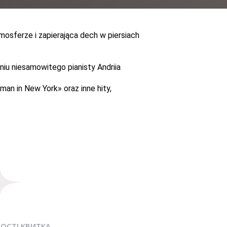
sferze i zapierająca dech w piersiach
niu niesamowitego pianisty
Andriia
hman in New York
»
oraz inne hity,
ОСТІ КВИТКА