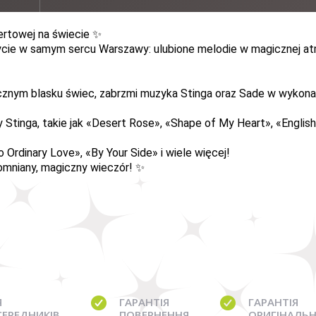
ertowej na świecie
✨
ie w samym sercu Warszawy: ulubione melodie w magicznej atmo
cznym blasku świec, zabrzmi muzyka Stinga oraz Sade w wykona
Stinga, takie jak
«
Desert Rose
»
,
«
Shape of My Heart
»
,
«
Englis
o Ordinary Love
»
,
«
By Your Side
»
i wiele więcej!
pomniany, magiczny wieczór!
✨
Я
ГАРАНТІЯ
ГАРАНТІЯ
СЕРЕДНИКІВ
ПОВЕРНЕННЯ
ОРИГІНАЛЬН