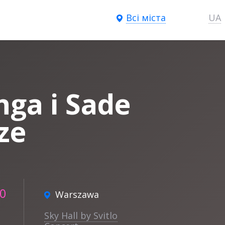
Всі міста
UA
nga i Sade
ze
00
Warszawa
Sky Hall by Svitlo