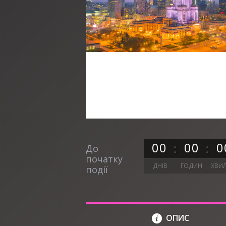
0
0
0
0
0
До
початку
ДНІВ
ГОДИН
ХВИ
події
ОПИС