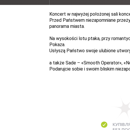
Koncert w najwyżej położonej sali konc
Przed Państwem niezapomniane przeżyc
panorama miasta.
Na wysokości lotu ptaka, przy romanty
Pokaza.
Usłyszą Państwo swoje ulubione utwory 
a także Sade –
«
Smooth Operator
»
,
«
N
Podarujcie sobie i swoim bliskim nieza
КУПІВЛ
БЕЗ ПО