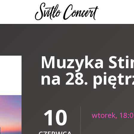
Muzyka Sti
na 28. piętr
10
wtorek, 18:
CZERWCA