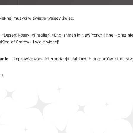
ęknej muzyki w świetle tysięcy świec.
 «Desert Rose», «Fragile», «Englishman in New York» i inne – oraz 
ing of Sorrow» i wiele więcej!
anie
— improwizowana interpretacja ulubionych przebojów, która stw
r!