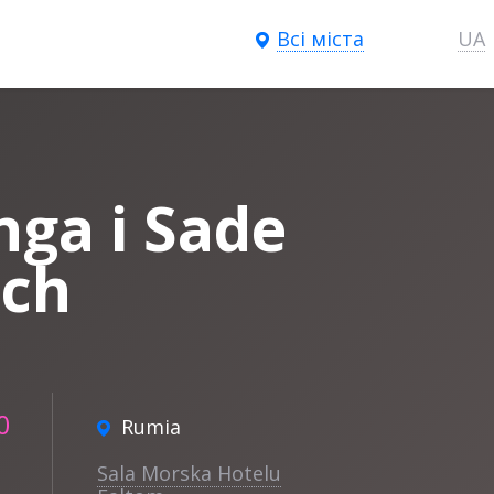
Всі міста
UA
nga i Sade
ach
0
Rumia
Sala Morska Hotelu