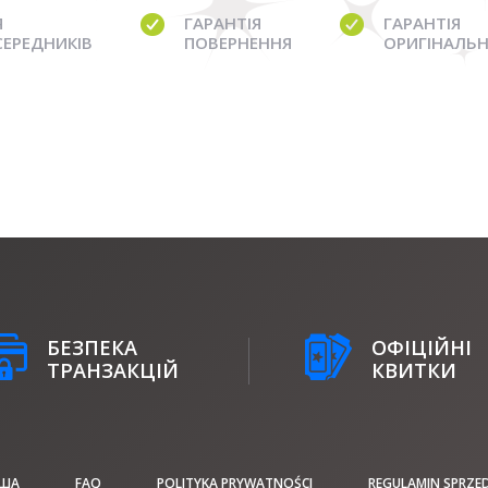
Я
ГАРАНТІЯ
ГАРАНТІЯ
СЕРЕДНИКІВ
ПОВЕРНЕННЯ
ОРИГІНАЛЬН
БЕЗПЕКА
ОФІЦІЙНІ
ТРАНЗАКЦІЙ
КВИТКИ
ІША
FAQ
POLITYKA PRYWATNOŚCI
REGULAMIN SPRZE