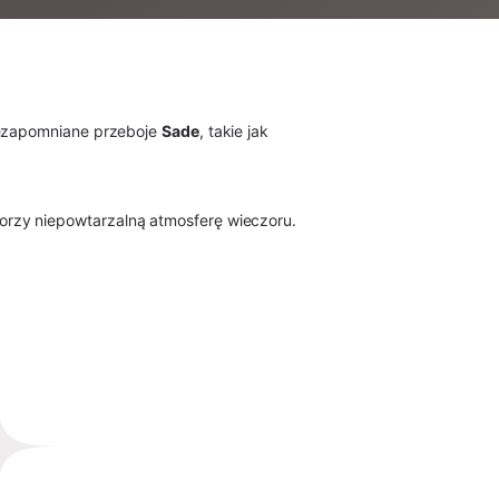
niezapomniane przeboje
Sade
, takie jak
orzy niepowtarzalną atmosferę wieczoru.