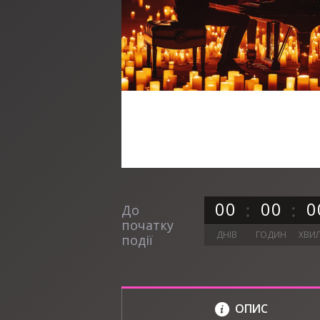
0
0
0
0
0
До
початку
ДНІВ
ГОДИН
ХВИ
події
ОПИС