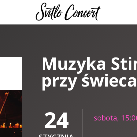
Muzyka Sti
przy świec
24
sobota, 15:0
STYCZNIA