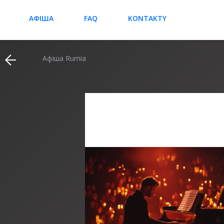
АФІША
FAQ
KONTAKTY
Афіша Rumia