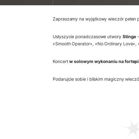
Zapraszamy na wyjątkowy wieczór pełen pi
Usłyszycie ponadczasowe utwory
Stinga
–
«Smooth Operator», «No Ordinary Love», «K
Koncert
w solowym wykonaniu na fortepi
Podarujcie sobie i bliskim magiczny wieczó