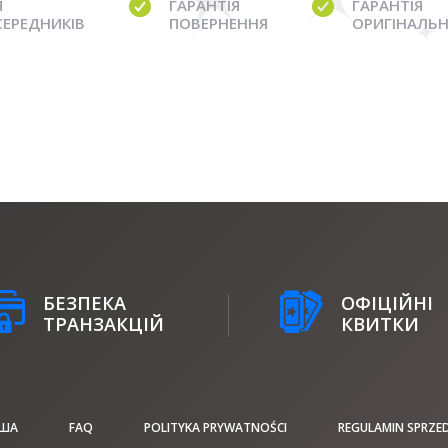
Я
ГАРАНТІЯ
ГАРАНТІЯ
СЕРЕДНИКІВ
ПОВЕРНЕННЯ
ОРИГІНАЛЬН
БЕЗПЕКА
ОФІЦІЙНІ
ТРАНЗАКЦІЙ
КВИТКИ
ІША
FAQ
POLITYKA PRYWATNOŚCI
REGULAMIN SPRZE