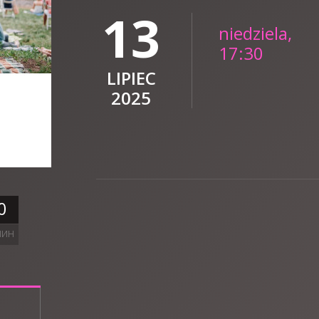
13
niedziela,
17:30
LIPIEC
2025
0
ЛИН