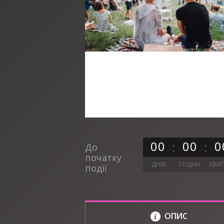
0
0
0
0
0
До
початку
ДНІВ
ГОДИН
ХВИ
події
ОПИС