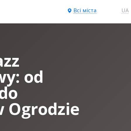
Всі міста
UA
azz
wy: od
do
 Ogrodzie