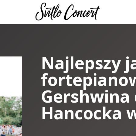
Najlepszy j
fortepiano
Gershwina 
Hancocka w