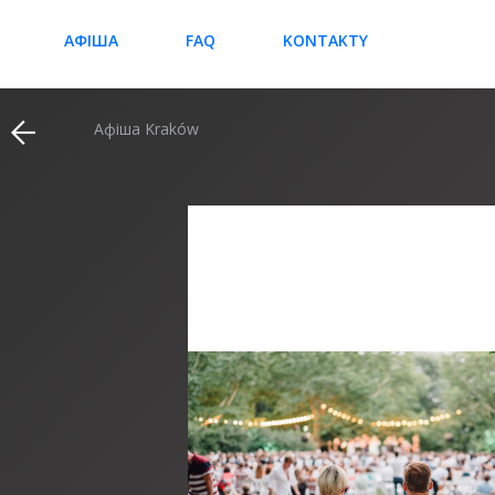
АФІША
FAQ
KONTAKTY
Афіша Kraków