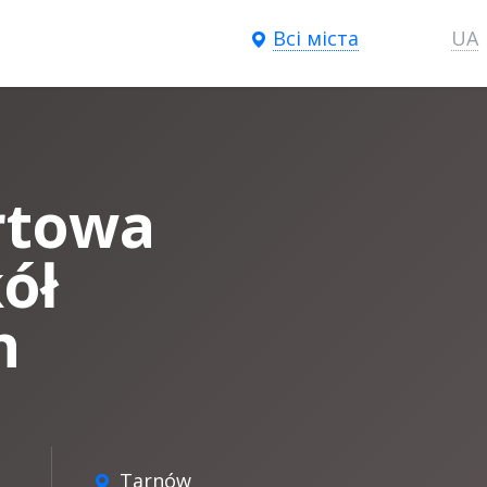
Всі міста
UA
rtowa
ół
h
Tarnów