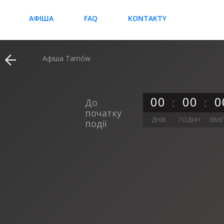
АФІША
FAQ
KONTAKTY
Афіша Tarnów
0
0
0
0
0
До
початку
ДНІВ
ГОДИН
ХВИ
події