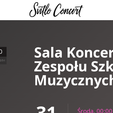
Sala Konce
0
Zespołu Szk
ЛИН
Muzycznyc
31
Środa, 00:00