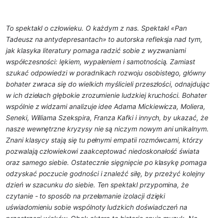
To spektakl o człowieku. O każdym z nas.
Spektakl «Pan
Tadeusz na antydepresantach» to autorska refleksja nad tym,
jak klasyka literatury pomaga radzić sobie z wyzwaniami
współczesności: lękiem, wypaleniem i samotnością. Zamiast
szukać odpowiedzi w poradnikach rozwoju osobistego, główny
bohater zwraca się do wielkich myślicieli przeszłości, odnajdując
w ich dziełach głębokie zrozumienie ludzkiej kruchości. Bohater
wspólnie z widzami analizuje idee Adama Mickiewicza, Moliera,
Seneki, Williama Szekspira, Franza Kafki i innych, by ukazać, że
nasze wewnętrzne kryzysy nie są niczym nowym ani unikalnym.
Znani klasycy stają się tu pełnymi empatii rozmówcami, którzy
pozwalają człowiekowi zaakceptować niedoskonałość świata
oraz samego siebie. Ostatecznie sięgnięcie po klasykę pomaga
odzyskać poczucie godności i znaleźć siłę, by przeżyć kolejny
dzień w szacunku do siebie. Ten spektakl przypomina, że
czytanie - to sposób na przełamanie izolacji dzięki
uświadomieniu sobie wspólnoty ludzkich doświadczeń na