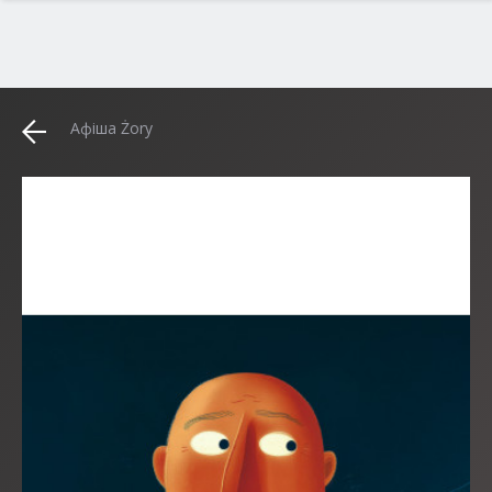
Афіша Żory