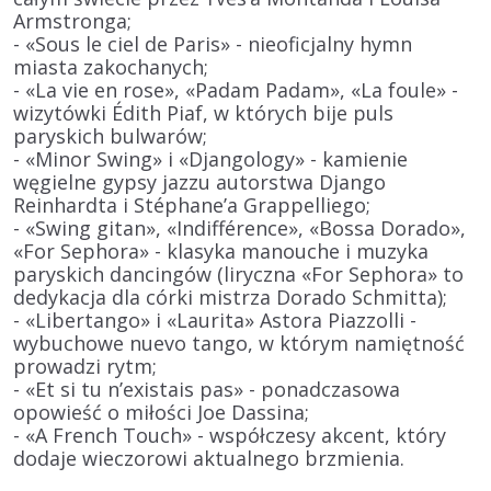
Armstronga
;
- «Sous le ciel de Paris» -
nieoficjalny hymn
miasta zakochanych
;
- «La vie en rose», «Padam Padam», «La foule» -
wizytówki
Édith Piaf
, w których bije
puls
paryskich bulwarów
;
- «Minor Swing» i «Djangology» - kamienie
węgielne gypsy jazzu autorstwa
Django
Reinhardta
i
Stéphane’a Grappelliego
;
- «Swing gitan», «Indifférence», «Bossa Dorado»,
«For Sephora» - klasyka
manouche
i muzyka
paryskich dancingów (liryczna «For Sephora» to
dedykacja dla córki mistrza
Dorado Schmitta
);
- «Libertango» i «Laurita»
Astora Piazzolli
-
wybuchowe
nuevo tango
, w którym namiętność
prowadzi rytm;
- «Et si tu n’existais pas» - ponadczasowa
opowieść o miłości
Joe Dassina
;
-
«A French Touch»
- współczesy akcent, który
dodaje wieczorowi aktualnego brzmienia.