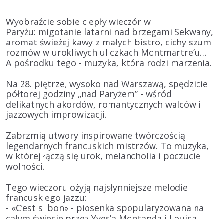
Wyobraźcie sobie ciepły wieczór w
Paryżu:
migotanie latarni nad brzegami Sekwany,
aromat świeżej kawy z małych bistro, cichy szum
rozmów w urokliwych uliczkach Montmartre’u…
A pośrodku tego - muzyka, która rodzi marzenia.
Na 28. piętrze, wysoko nad Warszawą,
spędzicie
półtorej godziny „nad Paryżem”
- wśród
delikatnych akordów, romantycznych walców i
jazzowych improwizacji.
Zabrzmią
utwory inspirowane twórczością
legendarnych francuskich mistrzów.
To muzyka,
w której łączą się urok, melancholia i poczucie
wolności.
Tego wieczoru ożyją najsłynniejsze melodie
francuskiego jazzu:
- «C’est si bon» - piosenka spopularyzowana na
całym świecie przez
Yves’a Montanda
i
Louisa