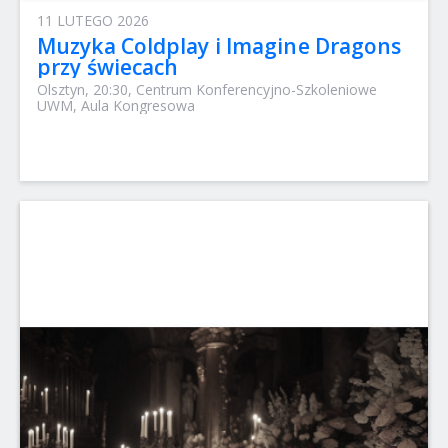
11 LUTEGO 2026
Muzyka Coldplay i Imagine Dragons
przy świecach
Olsztyn, 20:30, Centrum Konferencyjno-Szkoleniowe
UWM, Aula Kongresowa