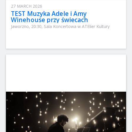
27 MARCH 2026
TEST Muzyka Adele i Amy
Winehouse przy świecach
Jaworzno, 20:30, Sala Koncertowa w ATElier Kultury