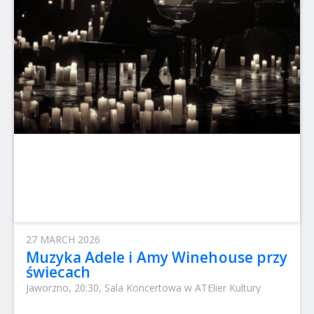
27 MARCH 2026
Muzyka Adele i Amy Winehouse przy
świecach
Jaworzno, 20:30, Sala Koncertowa w ATElier Kultury