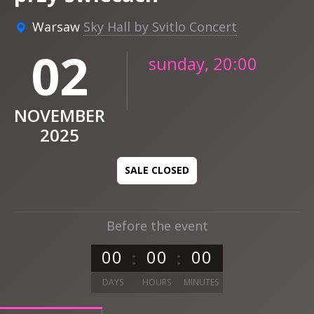
Warsaw
Sky Hall by Svitlo Concert
02
sunday, 20:00
NOVEMBER
2025
SALE CLOSED
Before the event
0
0
0
0
0
0
DAYS
HOURS
MINUTES