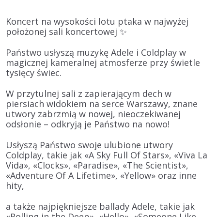
Koncert na wysokości lotu ptaka w najwyżej
położonej sali koncertowej ✨
Państwo usłyszą muzykę
Adele
i
Coldplay
w
magicznej kameralnej atmosferze przy świetle
tysięcy świec
.
W przytulnej sali z zapierającym dech w
piersiach widokiem na serce Warszawy, znane
utwory zabrzmią w nowej, nieoczekiwanej
odsłonie – odkryją je Państwo na nowo!
Usłyszą Państwo swoje ulubione utwory
Coldplay
, takie jak «A Sky Full Of Stars», «Viva La
Vida», «Clocks», «Paradise», «The Scientist»,
«Adventure Of A Lifetime», «Yellow» oraz inne
hity,
a także najpiękniejsze ballady
Adele
, takie jak
«Rolling in the Deep», «Hello», «Someone Like