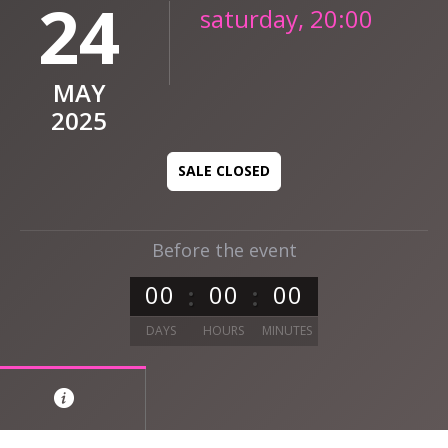
24
saturday, 20:00
MAY
2025
SALE CLOSED
Before the event
0
0
0
0
0
0
DAYS
HOURS
MINUTES