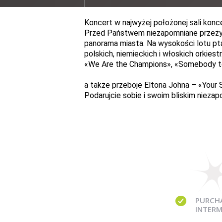
Koncert w najwyżej położonej sali konc
Przed Państwem niezapomniane przeżyc
panorama miasta. Na wysokości lotu p
polskich, niemieckich i włoskich orkies
«
We Are the Champions
»
,
«
Somebody t
a także przeboje Eltona Johna –
«
Your 
Podarujcie sobie i swoim bliskim nieza
PURCH
INTERM