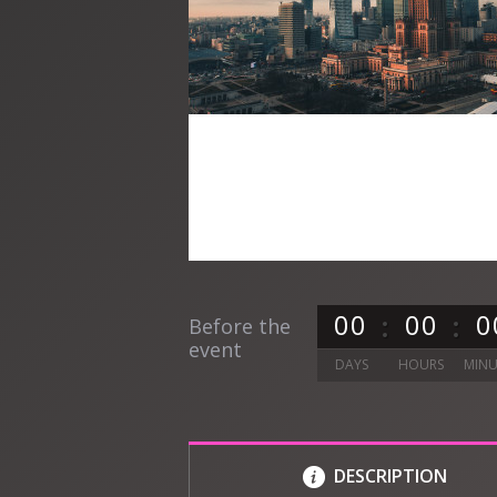
0
0
0
0
0
Before the
event
DAYS
HOURS
MINU
DESCRIPTION