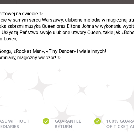
ertowej na świecie ✨
ie w samym sercu Warszawy: ulubione melodie w magicznej atmo
taka zabrzmi muzyka Queen oraz Eltona Johna w wykonaniu wybi
tr. Usłyszą Państwo swoje ulubione utwory Queen, takie jak
«
Bohe
o Love
»
,
Song
»
,
«
Rocket Man
»
,
«
Tiny Dancer
»
i wiele innych!
pomniany, magiczny wieczór! ✨
ASE WITHOUT
GUARANTEE
100% GUAR
EDIARIES
RETURN
OF TICKET 