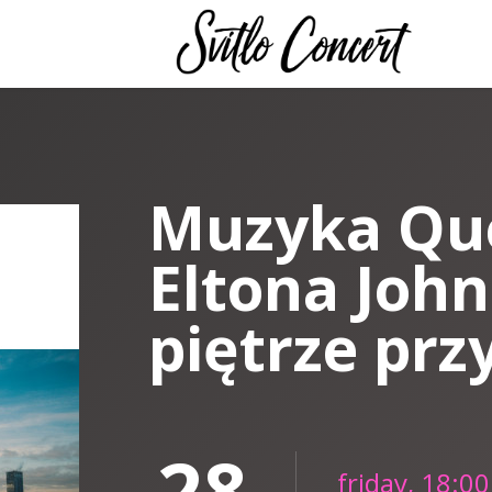
Muzyka Que
Eltona John
piętrze prz
28
friday, 18:00