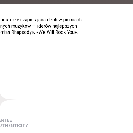
sferze i zapierająca dech w piersiach
tnych muzyków – liderów najlepszych
mian Rhapsody
»
,
«
We Will Rock You
»
,
ANTEE
AUTHENTICITY