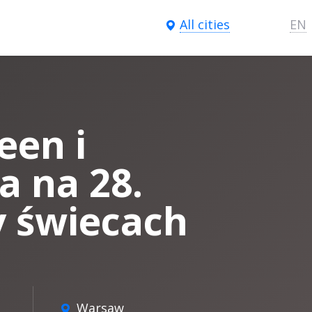
All cities
EN
en i
a na 28.
y świecach
Warsaw