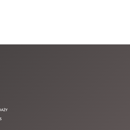
DAŻY
S