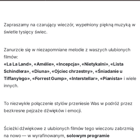
Zapraszamy na czarujący wieczór, wypełniony piękną muzyką w
świetle tysięcy świec.
Zanurzcie się w niezapomniane melodie z waszych ulubionych
filmów:
«La La Land», «Amélie», «Incepcja», «Nietykalni», «Lista
Schindlera», «Diuna», «Ojciec chrzestny», «Śniadanie u
Tiffany’ego», «Forrest Gump», «Interstellar», «Pianista»
i wiele
innych.
To niezwykłe połączenie stylów przeniesie Was w podróż przez
bezkresne pejzaże dźwięków i emocji.
Ścieżki dźwiękowe z ulubionych filmów tego wieczoru zabrzmią
na nowo — w wyrafinowanym,
solowym programie