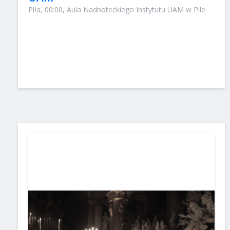
Piła, 00:00, Aula Nadnoteckiego Instytutu UAM w Pile