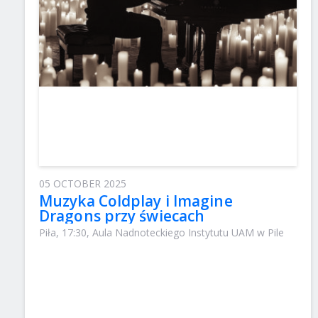
05 OCTOBER 2025
Muzyka Coldplay i Imagine
Dragons przy świecach
Piła, 17:30, Aula Nadnoteckiego Instytutu UAM w Pile