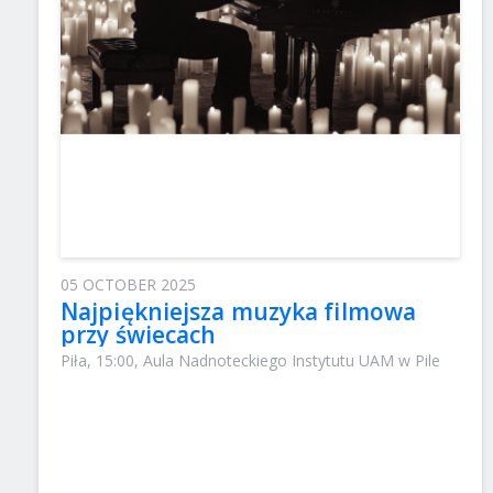
05 OCTOBER 2025
Najpiękniejsza muzyka filmowa
przy świecach
Piła, 15:00, Aula Nadnoteckiego Instytutu UAM w Pile