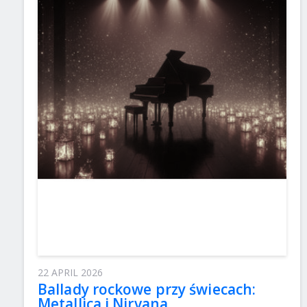
22 APRIL 2026
Ballady rockowe przy świecach:
Metallica i Nirvana