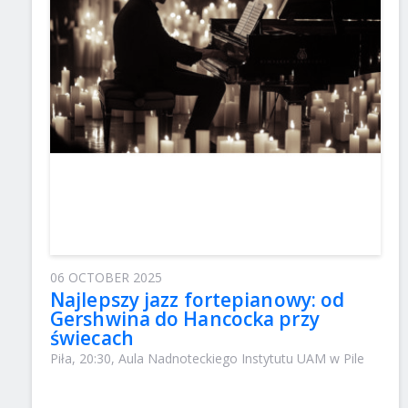
06 OCTOBER 2025
Najlepszy jazz fortepianowy: od
Gershwina do Hancocka przy
świecach
Piła, 20:30, Aula Nadnoteckiego Instytutu UAM w Pile