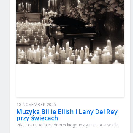
10 NOVEMBER 2025
Muzyka Billie Eilish i Lany Del Rey
przy świecach
Piła, 18:00, Aula Nadnoteckiego Instytutu UAM w Pile