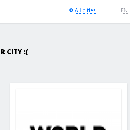
All cities
EN
 CITY :(