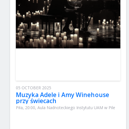
05 OCTOBER 2025
Muzyka Adele i Amy Winehouse
przy świecach
Piła, 20:00, Aula Nadnoteckiego Instytutu UAM w Pile