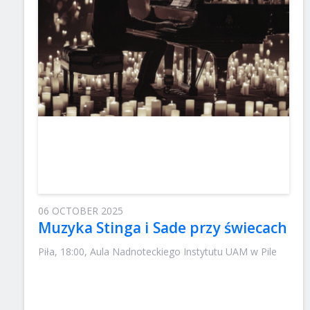
06 OCTOBER 2025
Muzyka Stinga i Sade przy świecach
Piła, 18:00, Aula Nadnoteckiego Instytutu UAM w Pile