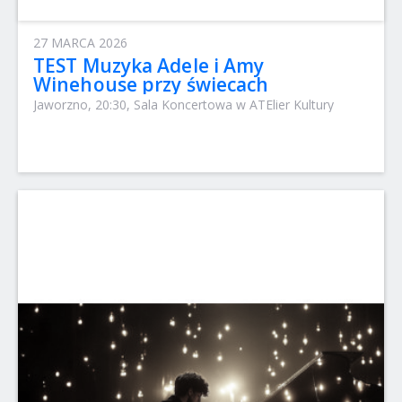
27 MARCA 2026
TEST Muzyka Adele i Amy
Winehouse przy świecach
Jaworzno, 20:30, Sala Koncertowa w ATElier Kultury