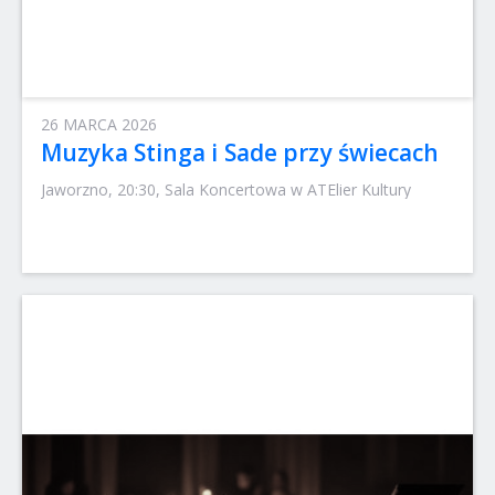
26 MARCA 2026
Muzyka Stinga i Sade przy świecach
Jaworzno, 20:30, Sala Koncertowa w ATElier Kultury