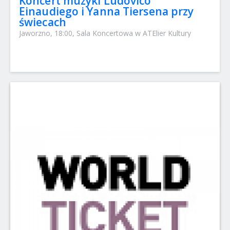
Koncert muzyki Ludovico
Einaudiego i Yanna Tiersena przy
świecach
Jaworzno, 18:00, Sala Koncertowa w ATElier Kultury